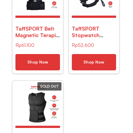
TaffSPORT Belt
TaffSPORT
Magnetic Terapi
Stopwatch
Koreksi Postur
Profesional LCD
Rp
61.100
Rp
52.600
Punggung Size L
dengan Strap –
– T025 – Black
ZSD-808
Shop Now
Shop Now
SOLD OUT