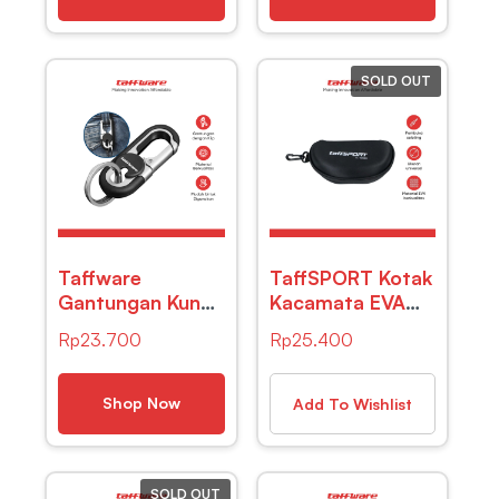
SOLD OUT
Taffware
TaffSPORT Kotak
Gantungan Kunci
Kacamata EVA
Mobil Metal
Hardcase
Rp
23.700
Rp
25.400
Keychain Clip –
Protector
A3746
Waterproof –
JL-10028
Shop Now
Add To Wishlist
SOLD OUT