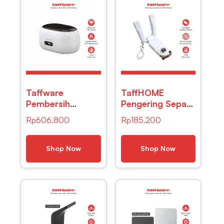
Taffware
TaffHOME
Pembersih
Pengering Sepatu
Kacamata
Elektrik Shoe
Rp
606.800
Rp
185.200
Perhiasan
Dryer 220V –
Ultrasonic
HXQ-08
Cleaner 45kHz
Shop Now
Shop Now
600ml – SJ-W3