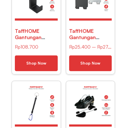
TaffHOME
TaffHOME
Gantungan
Gantungan
Dinding Kapstok
Dinding Kapstok
Rp
108.700
Rp
25.400
–
Rp
27.100
Hook Hanger
Hook Hanger
Aluminium 5 PCS
Aluminium –
– CR306
H012
Shop Now
Shop Now