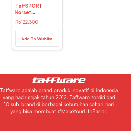
TaffSPORT
Korset
Pembentuk
Rp
122.300
Badan Pria
Shaper Single
Velcro XL –
Add To Wishlist
MWL10
Taffware adalah brand produk inovatif di Indonesia
yang hadir sejak tahun 2012. Taffware terdiri dari
10 sub-brand di berbagai kebutuhan sehari-hari
yang bisa membuat #MakeYourLifeEasier.