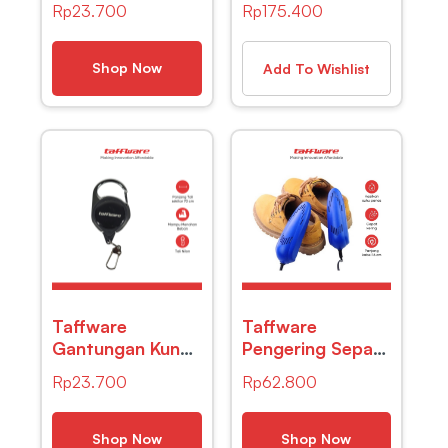
Rp
23.700
Rp
175.400
Sepatu Sneakers
Touch Screen
260g with Spons
Size L – MCS-
– Q220
01C – Black
Shop Now
Add To Wishlist
Taffware
Taffware
Gantungan Kunci
Pengering Sepatu
Retractable
Elektrik
Rp
23.700
Rp
62.800
Carabiner –
Deodorizing 10W
SN42
220V US Plug
Shop Now
Shop Now