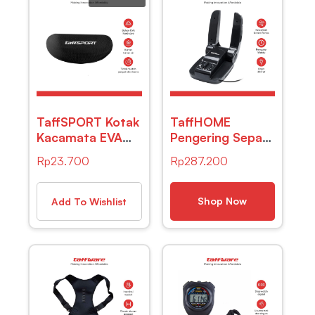
TaffSPORT Kotak
TaffHOME
Kacamata EVA
Pengering Sepatu
Hardcase
Elektrik Shoe
Rp
23.700
Rp
287.200
Waterproof
Dryer 200 W
220 V – QDL-
01051
Shop Now
Add To Wishlist