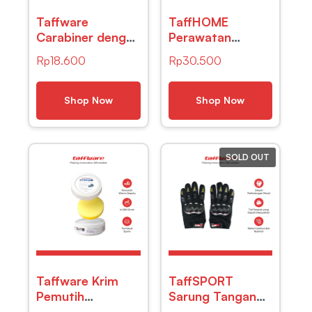
Taffware
TaffHOME
Carabiner dengan
Perawatan
Keychain Per
Penyangga
Rp
18.600
Rp
30.500
Panjang – CC24
Catokan Sepatu
Plastic Shoe Tree
2 PCS – HX-
Shop Now
Shop Now
SPW
SOLD OUT
Taffware Krim
TaffSPORT
Pemutih
Sarung Tangan
Pembersih
Motor dengan