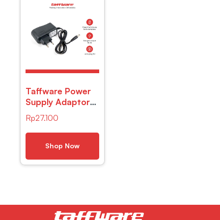
Taffware Power
Supply Adaptor
EU 9V 1A
Rp
27.100
Polaritas Center
Positif – YErY-
0910
Shop Now