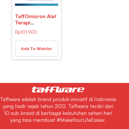
TaffOmicron Alat
Terapi
Pernapasan
Rp
101.900
Handheld
Nebulizer USB -
JSL-W302
Add To Wishlist
Taffware adalah brand produk inovatif di Indonesia
yang hadir sejak tahun 2012. Taffware terdiri dari
10 sub-brand di berbagai kebutuhan sehari-hari
yang bisa membuat #MakeYourLifeEasier.