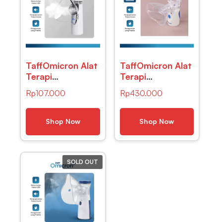
TaffOmicron Alat
TaffOmicron Alat
Terapi
Terapi
Pernafasan
Pernafasan Asma
Rp
107.000
Rp
430.000
Nebulizer Inhaler-
Inhale Nebulizer
JSL-W301
– YM-3R9
Shop Now
Shop Now
SOLD OUT