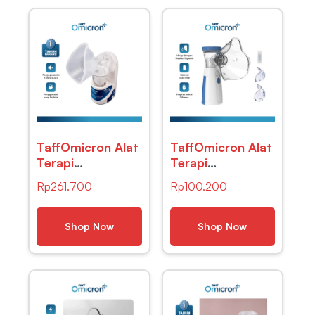
TaffOmicron Alat
TaffOmicron Alat
Terapi
Terapi
Pernapasan
Pernapasan
Rp
261.700
Rp
100.200
Ultrasonic
Handheld
Nebulizer – MY-
Nebulizer
520A
Battery-JSL-
Shop Now
Shop Now
W302