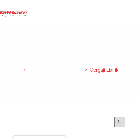
Gergaji Listrik
Home
Peralatan Rumah Tangga
Gergaji Listrik