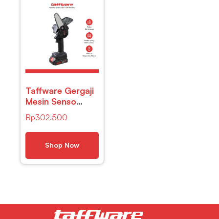
Taffware Gergaji
Mesin Senso
Cordless
Rp
302.500
Chainsaw 21V 4
Inch 800W –
D2605
Shop Now