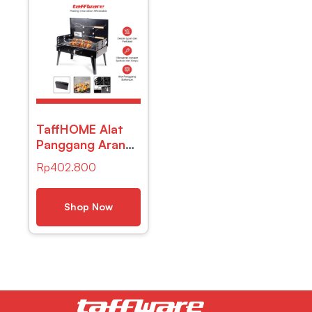
TaffHOME Alat
Panggang Arang
BBQ Outdoor
Rp
402.800
Grill Stove
Foldable –
HWSK77
Shop Now