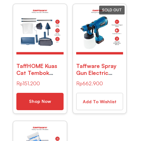
SOLD OUT
TaffHOME Kuas
Taffware Spray
Cat Tembok
Gun Electric
Paint Runner Pro
Airbrush Cordless
Rp
151.200
Rp
662.900
Roller – DY-526
Paint 1000ml
1500mAh –
TTK7
Shop Now
Add To Wishlist