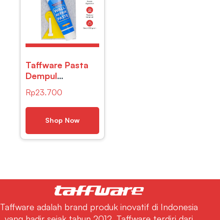
Taffware Pasta
Dempul
Penambal
Rp
23.700
Dinding Magic
Wall Repair
Cream 250g –
Shop Now
ZP01
Taffware adalah brand produk inovatif di Indonesia
yang hadir sejak tahun 2012. Taffware terdiri dari