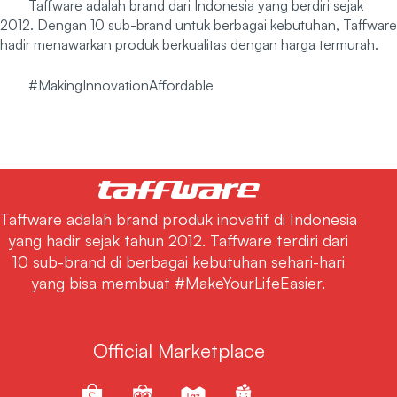
Taffware adalah brand dari Indonesia yang berdiri sejak
2012. Dengan 10 sub-brand untuk berbagai kebutuhan, Taffware
hadir menawarkan produk berkualitas dengan harga termurah.
#MakingInnovationAffordable
Taffware adalah brand produk inovatif di Indonesia
yang hadir sejak tahun 2012. Taffware terdiri dari
10 sub-brand di berbagai kebutuhan sehari-hari
yang bisa membuat #MakeYourLifeEasier.
Official Marketplace