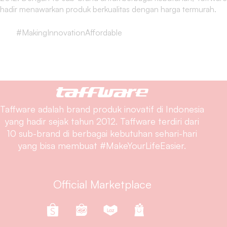
hadir menawarkan produk berkualitas dengan harga termurah.
#MakingInnovationAffordable
Taffware adalah brand produk inovatif di Indonesia
yang hadir sejak tahun 2012. Taffware terdiri dari
10 sub-brand di berbagai kebutuhan sehari-hari
yang bisa membuat #MakeYourLifeEasier.
Official Marketplace