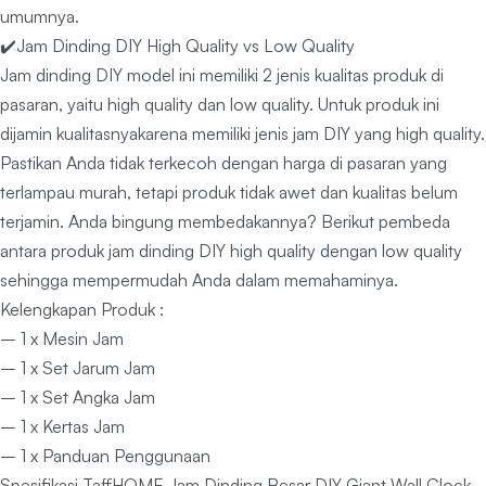
umumnya.
✔️Jam Dinding DIY High Quality vs Low Quality
Jam dinding DIY model ini memiliki 2 jenis kualitas produk di
pasaran, yaitu high quality dan low quality. Untuk produk ini
dijamin kualitasnyakarena memiliki jenis jam DIY yang high quality.
Pastikan Anda tidak terkecoh dengan harga di pasaran yang
terlampau murah, tetapi produk tidak awet dan kualitas belum
terjamin. Anda bingung membedakannya? Berikut pembeda
antara produk jam dinding DIY high quality dengan low quality
sehingga mempermudah Anda dalam memahaminya.
Kelengkapan Produk :
– 1 x Mesin Jam
– 1 x Set Jarum Jam
– 1 x Set Angka Jam
– 1 x Kertas Jam
– 1 x Panduan Penggunaan
Spesifikasi TaffHOME Jam Dinding Besar DIY Giant Wall Clock