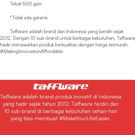
Tebal 600 gsm
*Tidak ada garansi
Taffware adalah brand dari Indonesia yang berdiri sejak
2012. Dengan 10 sub-brand untuk berbagai kebutuhan, Taffware
hadir menawarkan produk berkualitas dengan harga termurah.
#MakingInnovationAffordable
Taffware adalah brand produk inovatif di Indonesia
yang hadir sejak tahun 2012. Taffware terdiri dari
10 sub-brand di berbagai kebutuhan sehari-hari
yang bisa membuat #MakeYourLifeEasier.