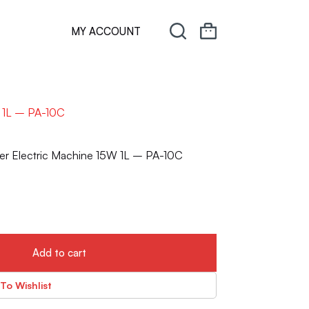
MY ACCOUNT
 1L – PA-10C
r Electric Machine 15W 1L – PA-10C
Add to cart
To Wishlist