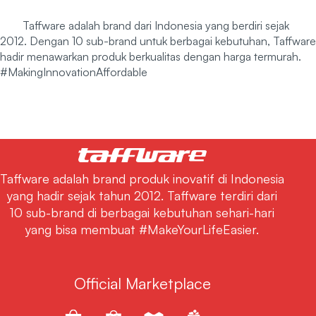
Taffware adalah brand dari Indonesia yang berdiri sejak
2012. Dengan 10 sub-brand untuk berbagai kebutuhan, Taffware
hadir menawarkan produk berkualitas dengan harga termurah.
#MakingInnovationAffordable
Taffware adalah brand produk inovatif di Indonesia
yang hadir sejak tahun 2012. Taffware terdiri dari
10 sub-brand di berbagai kebutuhan sehari-hari
yang bisa membuat #MakeYourLifeEasier.
Official Marketplace