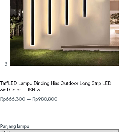
TaffLED Lampu Dinding Hias Outdoor Long Strip LED
3in1 Color – ISN-31
Rp
666.300
–
Rp
980.800
Panjang lampu