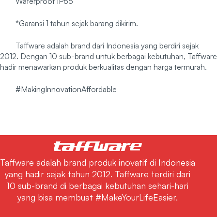
Waterproof IP65
*Garansi 1 tahun sejak barang dikirim.
Taffware adalah brand dari Indonesia yang berdiri sejak
2012. Dengan 10 sub-brand untuk berbagai kebutuhan, Taffware
hadir menawarkan produk berkualitas dengan harga termurah.
#MakingInnovationAffordable
Taffware adalah brand produk inovatif di Indonesia
yang hadir sejak tahun 2012. Taffware terdiri dari
10 sub-brand di berbagai kebutuhan sehari-hari
yang bisa membuat #MakeYourLifeEasier.