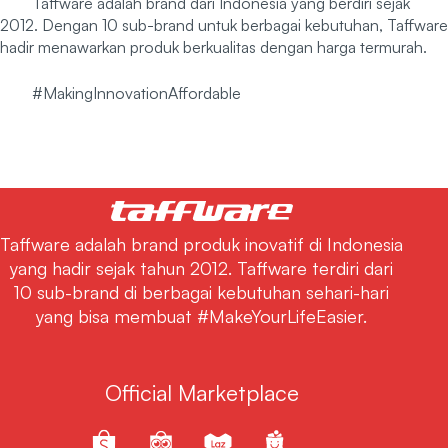
Taffware adalah brand dari Indonesia yang berdiri sejak
2012. Dengan 10 sub-brand untuk berbagai kebutuhan, Taffware
hadir menawarkan produk berkualitas dengan harga termurah.
#MakingInnovationAffordable
Taffware adalah brand produk inovatif di Indonesia
yang hadir sejak tahun 2012. Taffware terdiri dari
10 sub-brand di berbagai kebutuhan sehari-hari
yang bisa membuat #MakeYourLifeEasier.
Official Marketplace