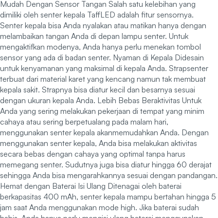
Mudah Dengan Sensor Tangan Salah satu kelebihan yang
dimiliki oleh senter kepala TaffLED adalah fitur sensornya.
Senter kepala bisa Anda nyalakan atau matikan hanya dengan
melambaikan tangan Anda di depan lampu senter. Untuk
mengaktifkan modenya, Anda hanya perlu menekan tombol
sensor yang ada di badan senter. Nyaman di Kepala Didesain
untuk kenyamanan yang maksimal di kepala Anda. Strapsenter
terbuat dari material karet yang kencang namun tak membuat
kepala sakit. Strapnya bisa diatur kecil dan besarnya sesuai
dengan ukuran kepala Anda. Lebih Bebas Beraktivitas Untuk
Anda yang sering melakukan pekerjaan di tempat yang minim
cahaya atau sering berpetualang pada malam hari,
menggunakan senter kepala akanmemudahkan Anda. Dengan
menggunakan senter kepala, Anda bisa melakukan aktivitas
secara bebas dengan cahaya yang optimal tanpa harus
memegang senter. Sudutnya juga bisa diatur hingga 60 derajat
sehingga Anda bisa mengarahkannya sesuai dengan pandangan.
Hemat dengan Baterai Isi Ulang Ditenagai oleh baterai
berkapasitas 400 mAh, senter kepala mampu bertahan hingga 5
jam saat Anda menggunakan mode high. Jika baterai sudah
habis, Anda hanya perlu mengisi ulang baterai menggunakan