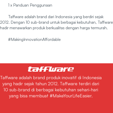
1 x Panduan Penggunaan
Taffware adalah brand dari Indonesia yang berdiri sejak
2012. Dengan 10 sub-brand untuk berbagai kebutuhan, Taffware
hadir menawarkan produk berkualitas dengan harga termurah.
#MakingInnovationAffordable
Taffware adalah brand produk inovatif di Indonesia
yang hadir sejak tahun 2012. Taffware terdiri dari
10 sub-brand di berbagai kebutuhan sehari-hari
yang bisa membuat #MakeYourLifeEasier.