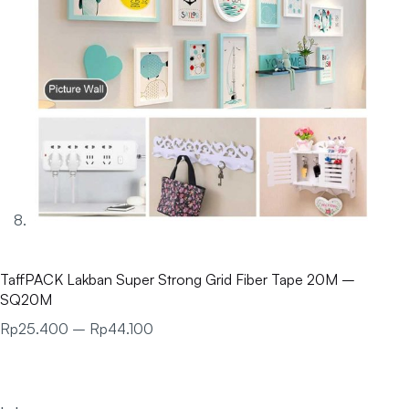
TaffPACK Lakban Super Strong Grid Fiber Tape 20M –
SQ20M
Rp
25.400
–
Rp
44.100