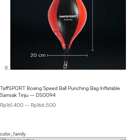
TaffSPORT Boxing Speed Ball Punching Bag Inflatable
Samsak Tinju – DS0094
Rp
161.400
–
Rp
166.500
color_family