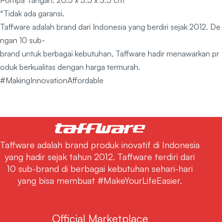
Pompa Tangan: 20.5 x 5.5 x 3.5 cm
*Tidak ada garansi.
Taffware adalah brand dari Indonesia yang berdiri sejak 2012. De
ngan 10 sub-
brand untuk berbagai kebutuhan, Taffware hadir menawarkan pr
oduk berkualitas dengan harga termurah.
#MakingInnovationAffordable
Taffware adalah brand produk inovatif di Indonesia
yang hadir sejak tahun 2012. Taffware terdiri dari
10 sub-brand di berbagai kebutuhan sehari-hari
yang bisa membuat #MakeYourLifeEasier.
Official Marketplace