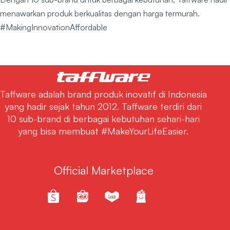
menawarkan produk berkualitas dengan harga termurah.
#MakingInnovationAffordable
Taffware adalah brand produk inovatif di Indonesia
yang hadir sejak tahun 2012. Taffware terdiri dari
10 sub-brand di berbagai kebutuhan sehari-hari
yang bisa membuat #MakeYourLifeEasier.
Official Marketplace