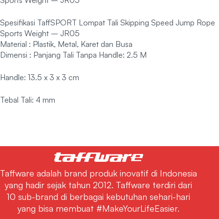
Spesifikasi TaffSPORT Lompat Tali Skipping Speed Jump Rope
Sports Weight – JR05
Material : Plastik, Metal, Karet dan Busa
Dimensi : Panjang Tali Tanpa Handle: 2.5 M
Handle: 13.5 x 3 x 3 cm
Tebal Tali: 4 mm
Taffware adalah brand produk inovatif di Indonesia
yang hadir sejak tahun 2012. Taffware terdiri dari
10 sub-brand di berbagai kebutuhan sehari-hari
yang bisa membuat #MakeYourLifeEasier.