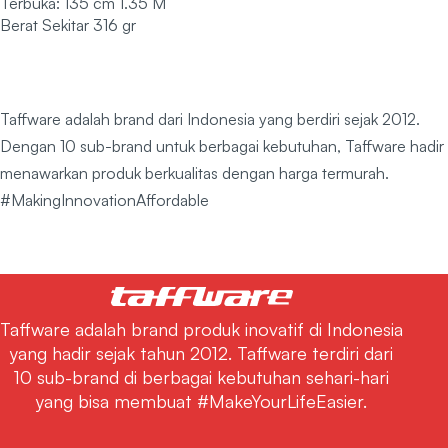
Terbuka: 135 cm 1.35 M
Berat Sekitar 316 gr
Taffware adalah brand dari Indonesia yang berdiri sejak 2012.
Dengan 10 sub-brand untuk berbagai kebutuhan, Taffware hadir
menawarkan produk berkualitas dengan harga termurah.
#MakingInnovationAffordable
Taffware adalah brand produk inovatif di Indonesia
yang hadir sejak tahun 2012. Taffware terdiri dari
10 sub-brand di berbagai kebutuhan sehari-hari
yang bisa membuat #MakeYourLifeEasier.