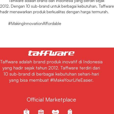
Taffware adalah brand dari Indonesia yang berdiri sejak
2012. Dengan 10 sub-brand untuk berbagai kebutuhan, Taffware
hadir menawarkan produk berkualitas dengan harga termurah.
#MakingInnovationAffordable
Taffware adalah brand produk inovatif di Indonesia
yang hadir sejak tahun 2012. Taffware terdiri dari
10 sub-brand di berbagai kebutuhan sehari-hari
yang bisa membuat #MakeYourLifeEasier.
Official Marketplace