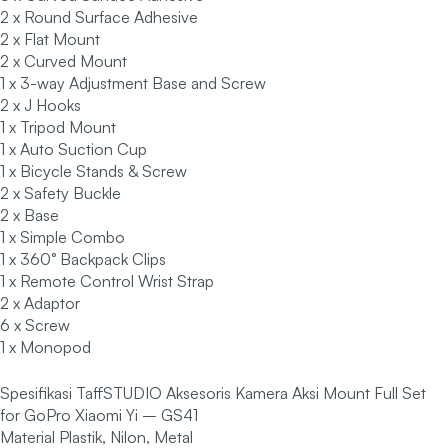
2 x Round Surface Adhesive
2 x Flat Mount
2 x Curved Mount
1 x 3-way Adjustment Base and Screw
2 x J Hooks
1 x Tripod Mount
1 x Auto Suction Cup
1 x Bicycle Stands & Screw
2 x Safety Buckle
2 x Base
1 x Simple Combo
1 x 360° Backpack Clips
1 x Remote Control Wrist Strap
2 x Adaptor
6 x Screw
1 x Monopod
Spesifikasi TaffSTUDIO Aksesoris Kamera Aksi Mount Full Set
for GoPro Xiaomi Yi – GS41
Material Plastik, Nilon, Metal