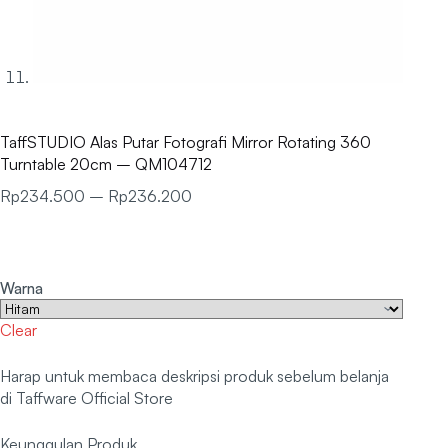
TaffSTUDIO Alas Putar Fotografi Mirror Rotating 360
Turntable 20cm – QM104712
Rp
234.500
–
Rp
236.200
Warna
Clear
Harap untuk membaca deskripsi produk sebelum belanja
di Taffware Official Store
Keunggulan Produk