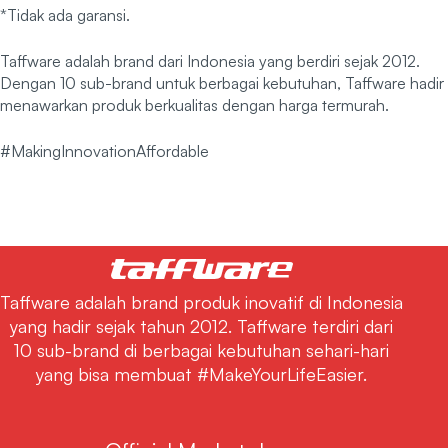
*Tidak ada garansi.
Taffware adalah brand dari Indonesia yang berdiri sejak 2012.
Dengan 10 sub-brand untuk berbagai kebutuhan, Taffware hadir
menawarkan produk berkualitas dengan harga termurah.
#MakingInnovationAffordable
Taffware adalah brand produk inovatif di Indonesia
yang hadir sejak tahun 2012. Taffware terdiri dari
10 sub-brand di berbagai kebutuhan sehari-hari
yang bisa membuat #MakeYourLifeEasier.