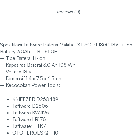
Reviews (0)
Spesifikasi Taffware Baterai Makita LXT 5C BL1850 18V Li-Ion
Battery 3.0Ah – BL1860B
– Tipe Baterai Li-ion
– Kapasitas Baterai 3.0 Ah 108 Wh
– Voltase 18 V
– Dimensi 11.4 x 7.5 x 6.7 cm
– Kecocokan Power Tools:
KNIFEZER D260489
Taffware D2605
Taffware KW426
Taffware LB176
Taffwater TTK7
OTOHEROES QH-10