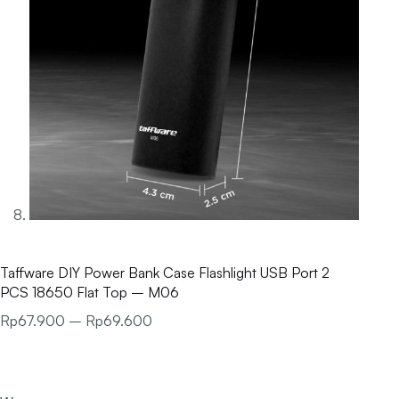
Taffware DIY Power Bank Case Flashlight USB Port 2
PCS 18650 Flat Top – M06
Rp
67.900
–
Rp
69.600