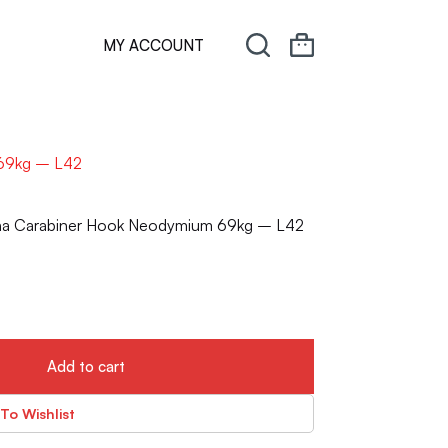
MY ACCOUNT
 69kg – L42
na Carabiner Hook Neodymium 69kg – L42
Add to cart
To Wishlist