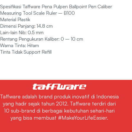
Spesifikasi Taffware Pena Pulpen Ballpoint Pen Caliber
Measuring Tool Scale Ruler – B100
Material Plastik
Dimensi Panjang: 14.8 cm
Lain-lain Nib: 0.5 mm
Rentang Pengukuran Kaliber: 0 – 10 cm
Warna Tinta: Hitam
Tinta Tidak Support Refill
Taffware adalah brand produk inovatif di Indonesia
yang hadir sejak tahun 2012. Taffware terdiri dari
10 sub-brand di berbagai kebutuhan sehari-hari
yang bisa membuat #MakeYourLifeEasier.