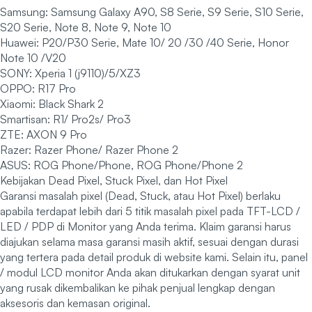
Samsung: Samsung Galaxy A90, S8 Serie, S9 Serie, S10 Serie,
S20 Serie, Note 8, Note 9, Note 10
Huawei: P20/P30 Serie, Mate 10/ 20 /30 /40 Serie, Honor
Note 10 /V20
SONY: Xperia 1 (j9110)/5/XZ3
OPPO: R17 Pro
Xiaomi: Black Shark 2
Smartisan: R1/ Pro2s/ Pro3
ZTE: AXON 9 Pro
Razer: Razer Phone/ Razer Phone 2
ASUS: ROG Phone/Phone, ROG Phone/Phone 2
Kebijakan Dead Pixel, Stuck Pixel, dan Hot Pixel
Garansi masalah pixel (Dead, Stuck, atau Hot Pixel) berlaku
apabila terdapat lebih dari 5 titik masalah pixel pada TFT-LCD /
LED / PDP di Monitor yang Anda terima. Klaim garansi harus
diajukan selama masa garansi masih aktif, sesuai dengan durasi
yang tertera pada detail produk di website kami. Selain itu, panel
/ modul LCD monitor Anda akan ditukarkan dengan syarat unit
yang rusak dikembalikan ke pihak penjual lengkap dengan
aksesoris dan kemasan original.