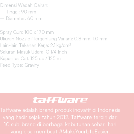
Dimensi Wadah Cairan:
– Tinggi: 90 mm
– Diameter: 60 mm
Spray Gun: 100 x 170 mm
Ukuran Nozzle (Tergantung Varian): 0.8 mm, 1.0 mm
Lain-lain Tekanan Kerja: 2.1 kg/cm²
Saluran Masuk Udara: G 1/4 Inch
Kapasitas Cat: 125 cc / 125 ml
Feed Type: Gravity
Taffware adalah brand produk inovatif di Indonesia
yang hadir sejak tahun 2012. Taffware terdiri dari
10 sub-brand di berbagai kebutuhan sehari-hari
yang bisa membuat #MakeYourLifeEasier.