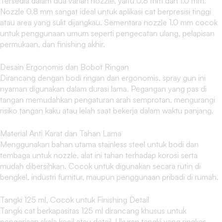
Tersedia dalam dua varian nozzle, yaitu 0.8 mm dan 1.0 mm.
Nozzle 0.8 mm sangat ideal untuk aplikasi cat berpresisi tinggi
atau area yang sulit dijangkau. Sementara nozzle 1.0 mm cocok
untuk penggunaan umum seperti pengecatan ulang, pelapisan
permukaan, dan finishing akhir.
Desain Ergonomis dan Bobot Ringan
Dirancang dengan bodi ringan dan ergonomis, spray gun ini
nyaman digunakan dalam durasi lama. Pegangan yang pas di
tangan memudahkan pengaturan arah semprotan, mengurangi
risiko tangan kaku atau lelah saat bekerja dalam waktu panjang.
Material Anti Karat dan Tahan Lama
Menggunakan bahan utama stainless steel untuk bodi dan
tembaga untuk nozzle, alat ini tahan terhadap korosi serta
mudah dibersihkan. Cocok untuk digunakan secara rutin di
bengkel, industri furnitur, maupun penggunaan pribadi di rumah.
Tangki 125 ml, Cocok untuk Finishing Detail
Tangki cat berkapasitas 125 ml dirancang khusus untuk
pengerjaan skala kecil atau detail. Ukuran tangki yang ringkas