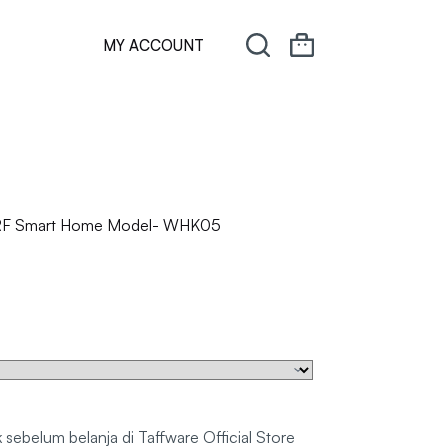
MY ACCOUNT
I RF Smart Home Model- WHK05
sebelum belanja di Taffware Official Store