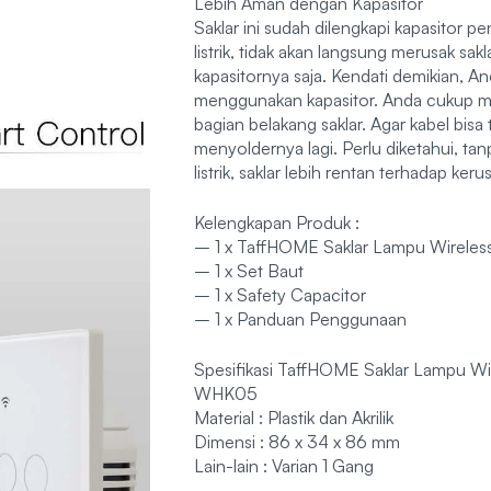
Lebih Aman dengan Kapasitor
Saklar ini sudah dilengkapi kapasitor p
listrik, tidak akan langsung merusak sa
kapasitornya saja. Kendati demikian, And
menggunakan kapasitor. Anda cukup me
bagian belakang saklar. Agar kabel bis
menyoldernya lagi. Perlu diketahui, tanp
listrik, saklar lebih rentan terhadap keru
Kelengkapan Produk :
– 1 x TaffHOME Saklar Lampu Wirel
– 1 x Set Baut
– 1 x Safety Capacitor
– 1 x Panduan Penggunaan
Spesifikasi TaffHOME Saklar Lampu W
WHK05
Material : Plastik dan Akrilik
Dimensi : 86 x 34 x 86 mm
Lain-lain : Varian 1 Gang