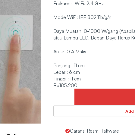
Frekuensi WiFi: 2.4 GHz
Mode WiFi: IEE 802.11b/g/n
Daya Muatan: 0-1000 W/gang (Apabil
atau Lampu LED, Beban Daya Harus K
Arus: 10 A Maks
Panjang : 11 cm
Lebar : 6 cm
Tinggi : 11 cm
Rp
185.200
Add 
Garansi Resmi Taffware