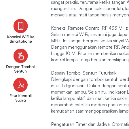
sangat praktis, terutama ketika tanga
ruangan lain. Dengan sekali perintah, 
menyala atau mati tanpa harus menyentu
Koneksi Remote Control RF 433 MHz
Selain melalui WiFi, saklar ini juga da
MHz. Ini sangat berguna ketika sinyal W
Dengan menggunakan remote RF, Anda t
hingga 10 M. Fitur ini memberikan solus
kontrol lampu tetap berjalan meskipun 
Desain Tombol Sentuh Futuristik
Dilengkapi dengan tombol sentuh berd
intuitif digunakan. Cukup dengan sent
mematikan lampu. Selain itu, indikato
ketika lampu aktif, dan mati ketika sakla
menambah estetika modern pada interi
kemudahan saat mengoperasikan lampu 
Pengaturan Timer dan Jadwal Otomati