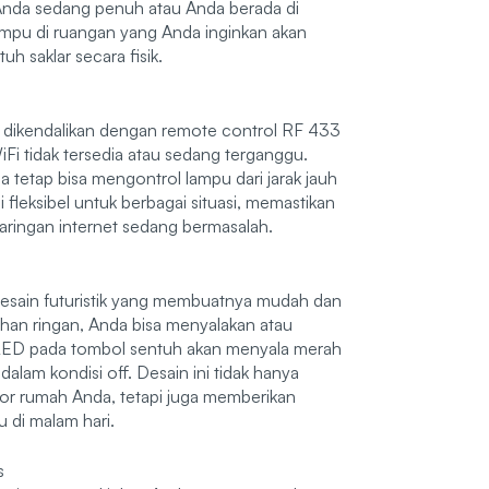
n Anda sedang penuh atau Anda berada di
lampu di ruangan yang Anda inginkan akan
h saklar secara fisik.
pat dikendalikan dengan remote control RF 433
iFi tidak tersedia atau sedang terganggu.
etap bisa mengontrol lampu dari jarak jauh
i fleksibel untuk berbagai situasi, memastikan
jaringan internet sedang bermasalah.
esain futuristik yang membuatnya mudah dan
uhan ringan, Anda bisa menyalakan atau
r LED pada tombol sentuh akan menyala merah
r dalam kondisi off. Desain ini tidak hanya
or rumah Anda, tetapi juga memberikan
di malam hari.
s