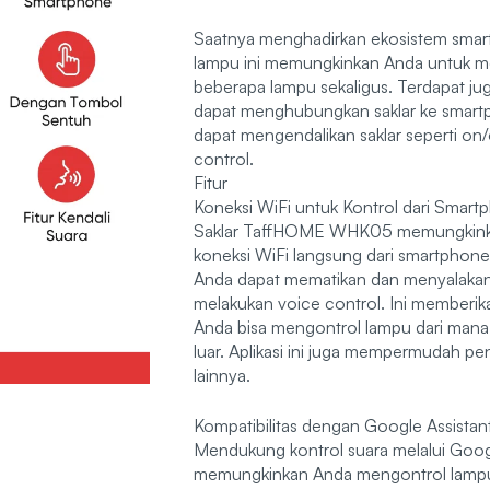
Saatnya menghadirkan ekosistem smart h
lampu ini memungkinkan Anda untuk m
beberapa lampu sekaligus. Terdapat j
dapat menghubungkan saklar ke smartph
dapat mengendalikan saklar seperti on/
control.
Fitur
Koneksi WiFi untuk Kontrol dari Smart
Saklar TaffHOME WHK05 memungkinka
koneksi WiFi langsung dari smartphone
Anda dapat mematikan dan menyalakan 
melakukan voice control. Ini memberikan
Anda bisa mengontrol lampu dari mana 
luar. Aplikasi ini juga mempermudah p
lainnya.
Kompatibilitas dengan Google Assista
Mendukung kontrol suara melalui Goog
memungkinkan Anda mengontrol lampu h