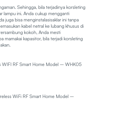
engaman. Sehingga, bila terjadinya korsleting
klar lampu ini. Anda cukup mengganti
a juga bisa menginstalasisaklar ini tanpa
masukan kabel netral ke lubang khusus di
a tersambung kokoh, Anda mesti
a mamakai kapasitor, bila terjadi korsleting
sakan.
ess WIFI RF Smart Home Model – WHK05
ireless WiFi RF Smart Home Model –