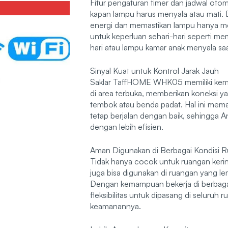
Fitur pengaturan timer dan jadwal ot
kapan lampu harus menyala atau mati. 
energi dan memastikan lampu hanya men
untuk keperluan sehari-hari seperti me
hari atau lampu kamar anak menyala saa
Sinyal Kuat untuk Kontrol Jarak Jauh
Saklar TaffHOME WHK05 memiliki kem
di area terbuka, memberikan koneksi yan
tembok atau benda padat. Hal ini memas
tetap berjalan dengan baik, sehingga 
dengan lebih efisien.
Aman Digunakan di Berbagai Kondisi 
Tidak hanya cocok untuk ruangan kering
juga bisa digunakan di ruangan yang l
Dengan kemampuan bekerja di berbagai 
fleksibilitas untuk dipasang di seluruh
keamanannya.