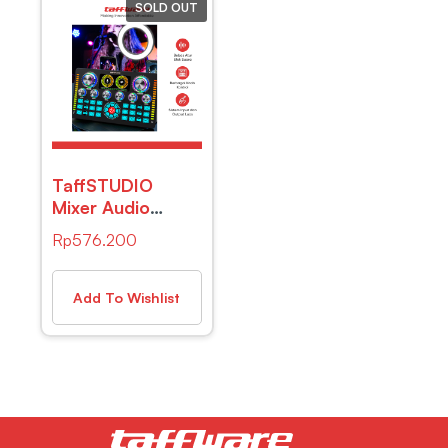
SOLD OUT
TaffSTUDIO
Mixer Audio
External Sound
Rp
576.200
Card Live
Phantom Power
48V – Q7
Add To Wishlist