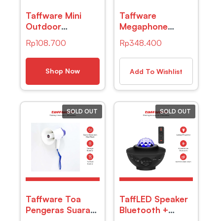
Taffware Mini
Taffware
Outdoor
Megaphone
Bluetooth
Mikrofon Penguat
Rp
108.700
Rp
348.400
Speaker – C6 –
Suara Tourguide
Black
Speaker 125dB –
K300
Shop Now
Add To Wishlist
SOLD OUT
SOLD OUT
Taffware Toa
TaffLED Speaker
Pengeras Suara
Bluetooth +
Megaphone
Lampu Tidur