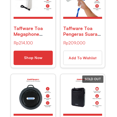
Taffware Toa
Taffware Toa
Megaphone
Pengeras Suara
Bluetooth
Megaphone
Rp
214.100
Rp
209.000
Multifunctional
Bluetooth U Disk
Shouter 25W –
Recording 15W –
619FB
518
Shop Now
Add To Wishlist
SOLD OUT