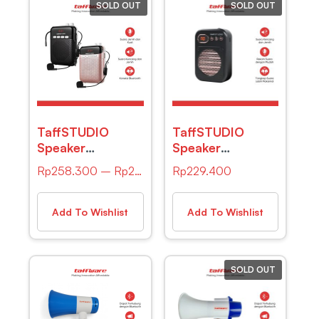
SOLD OUT
SOLD OUT
TaffSTUDIO
TaffSTUDIO
Speaker
Speaker
Pinggang
Pinggang
Rp
258.300
–
Rp
260.000
Rp
229.400
Bluetooth Voice
Bluetooth Voice
Amplifier Wired
Amplifier LED
8W – S26
Wired – S25
Add To Wishlist
Add To Wishlist
SOLD OUT