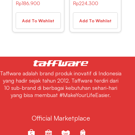
Rp
186.900
Rp
224.300
dengan Fungsi
Proyektor +
Rekaman 5W –
Remote –
518
BR770613
Add To Wishlist
Add To Wishlist
Taffware adalah brand produk inovatif di Indonesia
yang hadir sejak tahun 2012. Taffware terdiri dari
10 sub-brand di berbagai kebutuhan sehari-hari
yang bisa membuat #MakeYourLifeEasier.
Official Marketplace