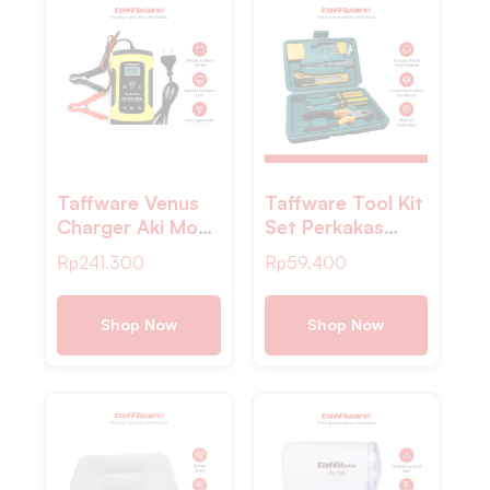
Taffware Venus
Taffware Tool Kit
Charger Aki Mobil
Set Perkakas
Intelligent
Rumah Obeng
Rp
241.300
Rp
59.400
Battery Charger
Tang Cutter
12V 6A – UD20
Kunci L 12in1 –
KS-011
Shop Now
Shop Now