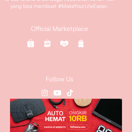
yang bisa membuat #MakeYourLifeEasier.
Official Marketplace
Follow Us
Information
About Us