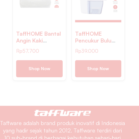
TaffHOME Bantal
TaffHOME
Angin Kaki
Pencukur Bulu
Portabel
Pakaian Electric
Rp
57.700
Rp
39.000
Inflatable
Cloth Fabric
Relaxing Feet
Shaver – FL-188
Tool – JJ06114
Shop Now
Shop Now
Taffware adalah brand produk inovatif di Indonesia
yang hadir sejak tahun 2012. Taffware terdiri dari
10 sub-brand di berbagai kebutuhan sehari-hari