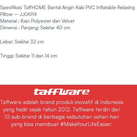
Spesifikasi TaffHOME Bantal Angin Kaki PVC Inflatable Relaxing
Pillow – JJ06114
Material : Kain Polyester dan Velvet
Dimensi : Panjang: Sekitar 40 cm
Lebar: Sekitar 32 cm
Tinggi: Sekitar 11 dan 14 cm
Taffware adalah brand produk inovatif di Indonesia
yang hadir sejak tahun 2012. Taffware terdiri dari
10 sub-brand di berbagai kebutuhan sehari-hari
yang bisa membuat #MakeYourLifeEasier.