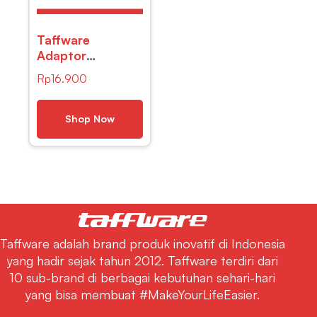
Taffware
Adaptor
Konverter High
Rp
16.900
Speed OTG Micro
USB to USB Type
C 3.1 – US189
Shop Now
Taffware adalah brand produk inovatif di Indonesia
yang hadir sejak tahun 2012. Taffware terdiri dari
10 sub-brand di berbagai kebutuhan sehari-hari
yang bisa membuat #MakeYourLifeEasier.