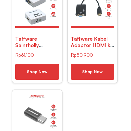
Taffware
Taffware Kabel
Saintholly
Adaptor HDMI ke
Konverter VGA ke
VGA Female
Rp
61.100
Rp
50.900
HDMI Adaptor
Dengan Port
1080P – ST-218
Audio 1080p –
HD008
Shop Now
Shop Now