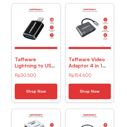
Taffware
Taffware Video
Lightning to USB
Adaptor 4 in 1
Female OTG
USB Type C to
Rp
30.500
Rp
154.600
Adapter – NO14
HDTV VGA PD
Charging 4K –
D87
Shop Now
Shop Now