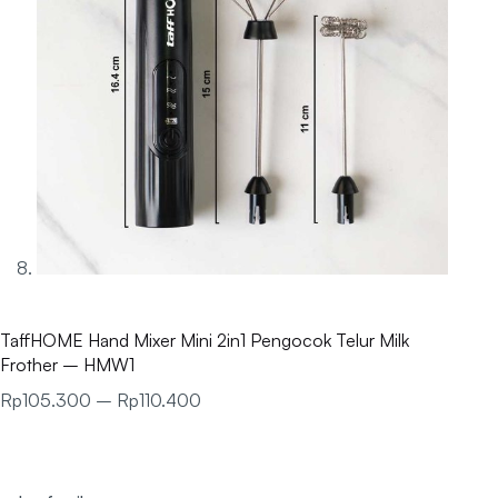
TaffHOME Hand Mixer Mini 2in1 Pengocok Telur Milk
Frother – HMW1
Rp
105.300
–
Rp
110.400