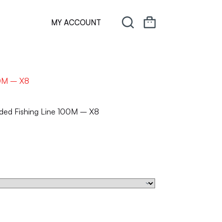
MY ACCOUNT
00M – X8
ided Fishing Line 100M – X8