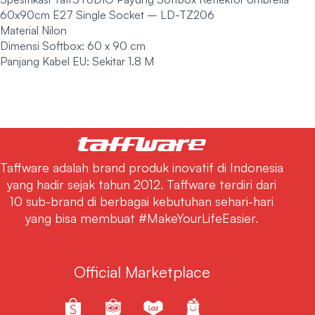
60x90cm E27 Single Socket – LD-TZ206
Material Nilon
Dimensi Softbox: 60 x 90 cm
Panjang Kabel EU: Sekitar 1.8 M
Taffware adalah brand produk inovatif di Indonesia
yang hadir sejak tahun 2012. Taffware terdiri dari
10 sub-brand di berbagai kebutuhan sehari-hari
yang bisa membuat #MakeYourLifeEasier.
Official Marketplace