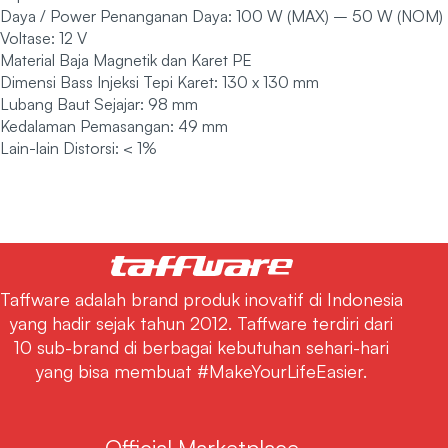
Daya / Power Penanganan Daya: 100 W (MAX) – 50 W (NOM)
Voltase: 12 V
Material Baja Magnetik dan Karet PE
Dimensi Bass Injeksi Tepi Karet: 130 x 130 mm
Lubang Baut Sejajar: 98 mm
Kedalaman Pemasangan: 49 mm
Lain-lain Distorsi: < 1%
Taffware adalah brand produk inovatif di Indonesia
yang hadir sejak tahun 2012. Taffware terdiri dari
10 sub-brand di berbagai kebutuhan sehari-hari
yang bisa membuat #MakeYourLifeEasier.
Official Marketplace