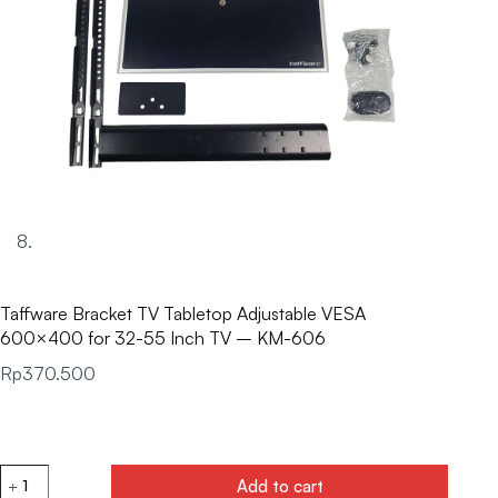
Taffware Bracket TV Tabletop Adjustable VESA
600×400 for 32-55 Inch TV – KM-606
Rp
370.500
Add to cart