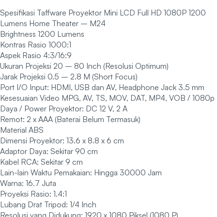
Spesifikasi Taffware Proyektor Mini LCD Full HD 1080P 1200
Lumens Home Theater – M24
Brightness 1200 Lumens
Kontras Rasio 1000:1
Aspek Rasio 4:3/16:9
Ukuran Projeksi 20 – 80 Inch (Resolusi Optimum)
Jarak Projeksi 0.5 – 2.8 M (Short Focus)
Port I/O Input: HDMI, USB dan AV, Headphone Jack 3.5 mm
Kesesuaian Video MPG, AV, TS, MOV, DAT, MP4, VOB / 1080p
Daya / Power Proyektor: DC 12 V, 2 A
Remot: 2 x AAA (Baterai Belum Termasuk)
Material ABS
Dimensi Proyektor: 13.6 x 8.8 x 6 cm
Adaptor Daya: Sekitar 90 cm
Kabel RCA: Sekitar 9 cm
Lain-lain Waktu Pemakaian: Hingga 30000 Jam
Warna: 16.7 Juta
Proyeksi Rasio: 1.4:1
Lubang Drat Tripod: 1/4 Inch
Resolusi yang Didukung: 1920 x 1080 Piksel (1080 P)