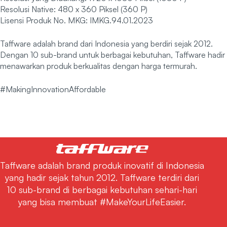
Resolusi Native: 480 x 360 Piksel (360 P)
Lisensi Produk No. MKG: IMKG.94.01.2023
Taffware adalah brand dari Indonesia yang berdiri sejak 2012.
Dengan 10 sub-brand untuk berbagai kebutuhan, Taffware hadir
menawarkan produk berkualitas dengan harga termurah.
#MakingInnovationAffordable
Taffware adalah brand produk inovatif di Indonesia
yang hadir sejak tahun 2012. Taffware terdiri dari
10 sub-brand di berbagai kebutuhan sehari-hari
yang bisa membuat #MakeYourLifeEasier.